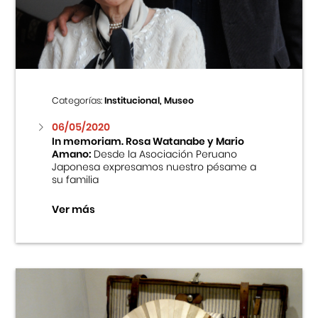
Centro Cultural Peruano Japonés
Cursos
Museo de la Inmigración Japonesa
Categorías:
Institucional, Museo
Fondo Editorial
06/05/2020
In memoriam. Rosa Watanabe y Mario
Amano:
Desde la Asociación Peruano
Teatro Peruano Japonés
Japonesa expresamos nuestro pésame a
su familia
Ver más