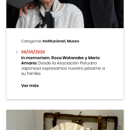
Centro Cultural Peruano Japonés
Cursos
Museo de la Inmigración Japonesa
Categorías:
Institucional, Museo
Fondo Editorial
06/05/2020
In memoriam. Rosa Watanabe y Mario
Amano:
Desde la Asociación Peruano
Teatro Peruano Japonés
Japonesa expresamos nuestro pésame a
su familia
Ver más