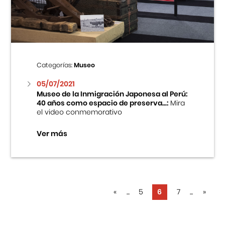
Categorías:
Museo
05/07/2021
Museo de la Inmigración Japonesa al Perú:
40 años como espacio de preserva...:
Mira
el video conmemorativo
Ver más
«
...
5
6
7
...
»