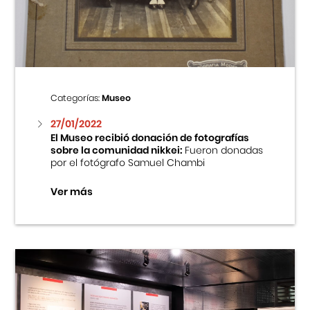
Centro Cultural Peruano Japonés
Cursos
Museo de la Inmigración Japonesa
Categorías:
Museo
Fondo Editorial
27/01/2022
El Museo recibió donación de fotografías
sobre la comunidad nikkei:
Fueron donadas
Teatro Peruano Japonés
por el fotógrafo Samuel Chambi
Ver más