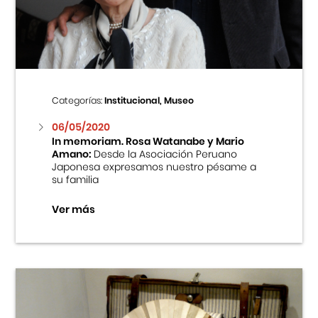
Centro Cultural Peruano Japonés
Cursos
Museo de la Inmigración Japonesa
Categorías:
Institucional, Museo
Fondo Editorial
06/05/2020
In memoriam. Rosa Watanabe y Mario
Amano:
Desde la Asociación Peruano
Teatro Peruano Japonés
Japonesa expresamos nuestro pésame a
su familia
Ver más