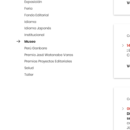
Exposición
V
Feria
Fondo Editorial
Idioma
Idioma Japonés
Institucional
C
Museo
1
Perú Ganbare
:
E
Premio José Watanabe Varas
C
Premios Proyectos Editoriales
V
Salud
Taller
C
0
D
s
c
J