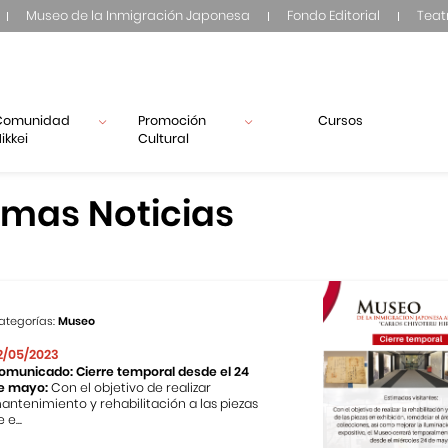
Museo de la Inmigración Japonesa
Fondo Editorial
Teat
Comunidad
Promoción
Cursos
ikkei
Cultural
imas Noticias
ategorías:
Museo
2/05/2023
omunicado: Cierre temporal desde el 24
e mayo:
Con el objetivo de realizar
antenimiento y rehabilitación a las piezas
 e...