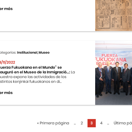
er más
ategorías:
Institucional, Museo
4/11/2022
Fuerza Fukuokana en el Mundo” se
nauguró en el Museo de la Inmigració...:
La
uestra expone las actividades de los
istintos kenjinkai fukuokanos en di...
er más
«
Primera página
...
2
3
4
...
Última p