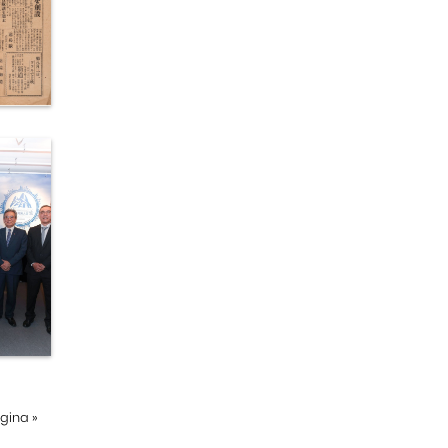
ágina
»