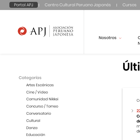
Portal APJ
Centro Cultural Peruano Japonés
Cursos
Nosotros
N
Últ
Categorías
Artes Escénicas
Cine / Video
Comunidad Nikkei
C
Concurso / Torneo
2
Conversatorio
C
Cultural
d
m
Danza
de
Educación