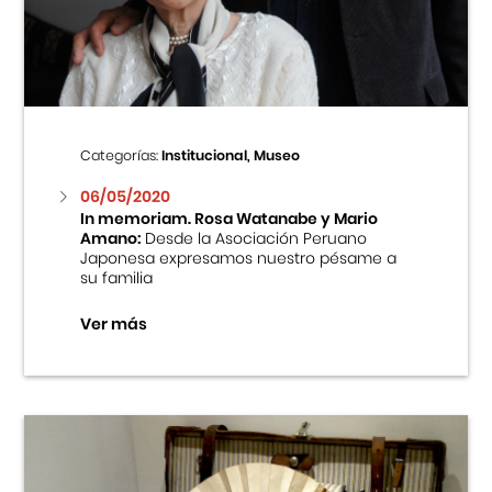
Centro Cultural Peruano Japonés
Cursos
Museo de la Inmigración Japonesa
Categorías:
Institucional, Museo
Fondo Editorial
06/05/2020
In memoriam. Rosa Watanabe y Mario
Amano:
Desde la Asociación Peruano
Teatro Peruano Japonés
Japonesa expresamos nuestro pésame a
su familia
Ver más