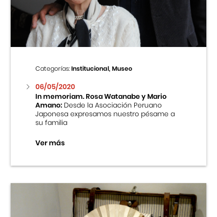
Centro Cultural Peruano Japonés
Cursos
Museo de la Inmigración Japonesa
Categorías:
Institucional, Museo
Fondo Editorial
06/05/2020
In memoriam. Rosa Watanabe y Mario
Amano:
Desde la Asociación Peruano
Teatro Peruano Japonés
Japonesa expresamos nuestro pésame a
su familia
Ver más