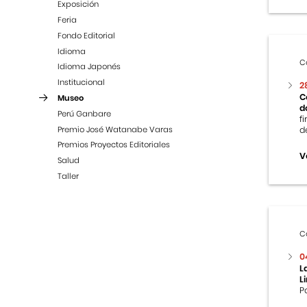
Exposición
Feria
Fondo Editorial
Idioma
C
Idioma Japonés
Institucional
2
C
Museo
d
Perú Ganbare
f
Premio José Watanabe Varas
d
Premios Proyectos Editoriales
V
Salud
Taller
C
0
L
L
P