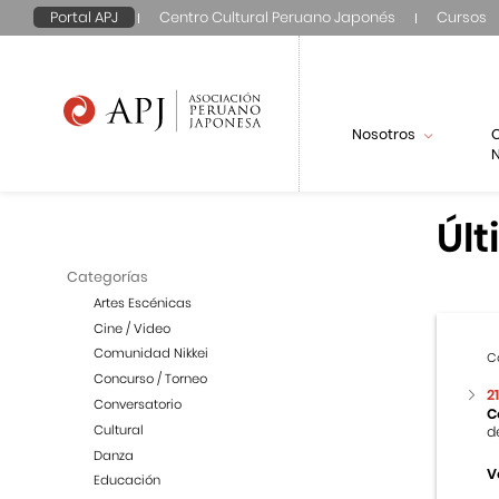
Portal APJ
Centro Cultural Peruano Japonés
Cursos
Nosotros
N
Últ
Categorías
Artes Escénicas
Cine / Video
Comunidad Nikkei
C
Concurso / Torneo
2
Conversatorio
C
Cultural
d
Danza
V
Educación