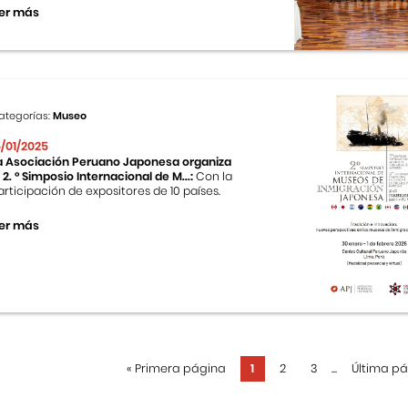
er más
ategorías:
Museo
5/01/2025
a Asociación Peruano Japonesa organiza
l 2. ° Simposio Internacional de M...:
Con la
articipación de expositores de 10 países.
er más
«
Primera página
1
2
3
...
Última p