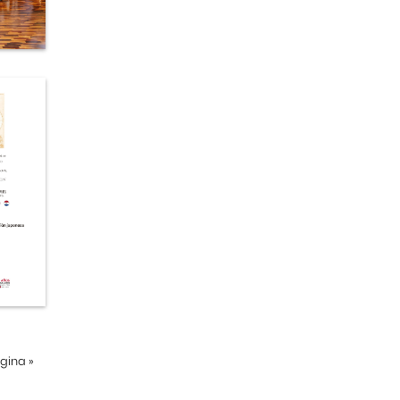
ágina
»