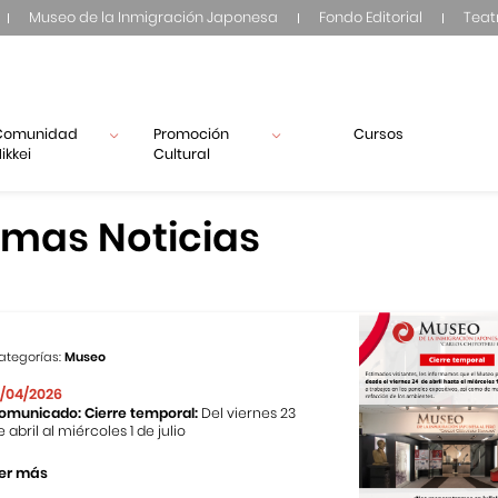
Museo de la Inmigración Japonesa
Fondo Editorial
Teat
Comunidad
Promoción
Cursos
ikkei
Cultural
imas Noticias
ategorías:
Museo
1/04/2026
omunicado: Cierre temporal:
Del viernes 23
e abril al miércoles 1 de julio
er más