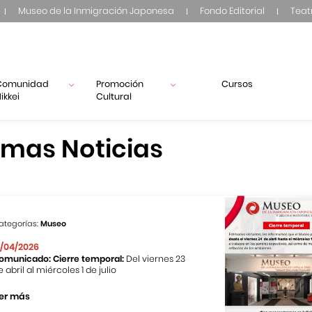
Museo de la Inmigración Japonesa
Fondo Editorial
Teat
Comunidad
Promoción
Cursos
ikkei
Cultural
imas Noticias
ategorías:
Museo
1/04/2026
omunicado: Cierre temporal:
Del viernes 23
e abril al miércoles 1 de julio
er más