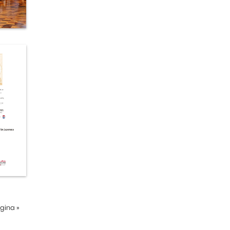
ágina
»