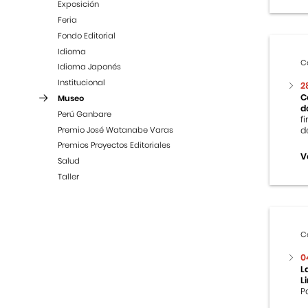
Exposición
Feria
Fondo Editorial
Idioma
C
Idioma Japonés
Institucional
2
C
Museo
d
Perú Ganbare
f
Premio José Watanabe Varas
d
Premios Proyectos Editoriales
V
Salud
Taller
C
0
L
L
P