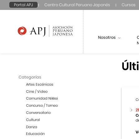
Portal APJ
Centro Cultural Peruano Japonés
Cursos
Nosotros
N
Últ
Categorías
Artes Escénicas
Cine / Video
Comunidad Nikkei
C
Concurso / Torneo
2
Conversatorio
C
Cultural
d
Danza
V
Educación