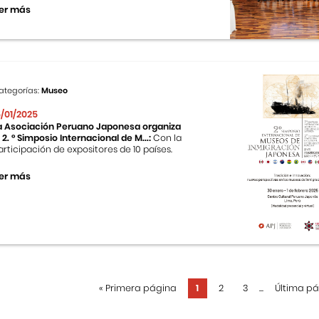
er más
ategorías:
Museo
5/01/2025
a Asociación Peruano Japonesa organiza
l 2. ° Simposio Internacional de M...:
Con la
articipación de expositores de 10 países.
er más
«
Primera página
1
2
3
...
Última p