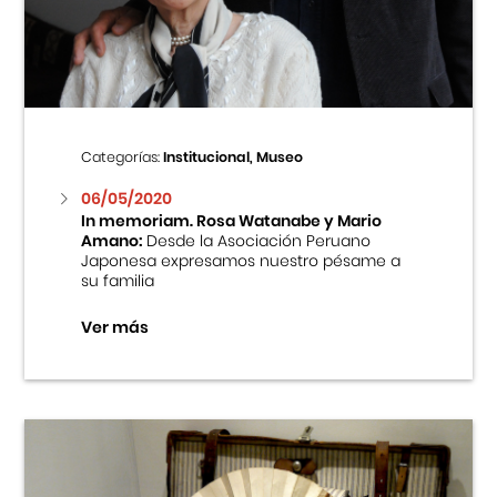
Centro Cultural Peruano Japonés
Cursos
Museo de la Inmigración Japonesa
Categorías:
Institucional, Museo
Fondo Editorial
06/05/2020
In memoriam. Rosa Watanabe y Mario
Amano:
Desde la Asociación Peruano
Teatro Peruano Japonés
Japonesa expresamos nuestro pésame a
su familia
Ver más