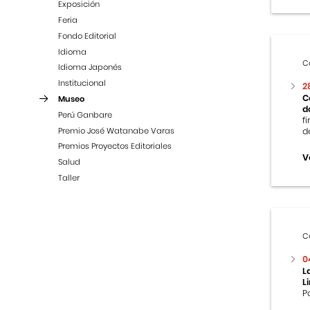
Exposición
Feria
Fondo Editorial
Idioma
C
Idioma Japonés
Institucional
2
C
Museo
d
Perú Ganbare
f
Premio José Watanabe Varas
d
Premios Proyectos Editoriales
V
Salud
Taller
C
0
L
L
P