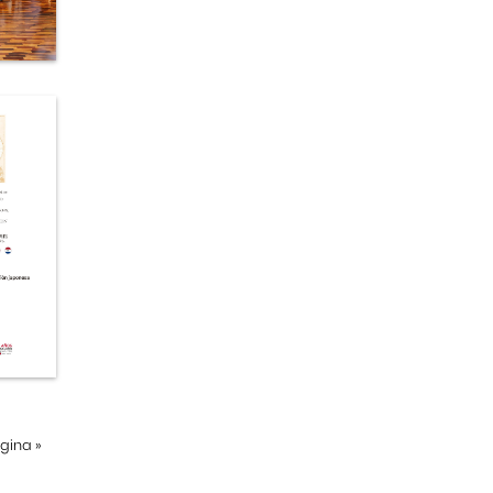
ágina
»