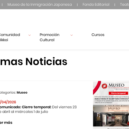
Museo de la Inmigración Japonesa
Fondo Editorial
Teat
Comunidad
Promoción
Cursos
ikkei
Cultural
imas Noticias
ategorías:
Museo
1/04/2026
omunicado: Cierre temporal:
Del viernes 23
e abril al miércoles 1 de julio
er más