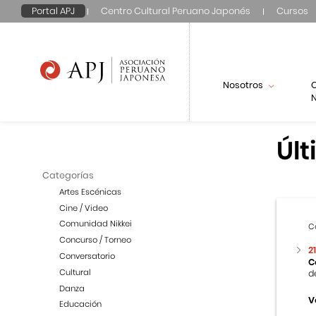
Portal APJ
Centro Cultural Peruano Japonés
Cursos
Nosotros
N
Últ
Categorías
Artes Escénicas
Cine / Video
Comunidad Nikkei
C
Concurso / Torneo
2
Conversatorio
C
Cultural
d
Danza
V
Educación