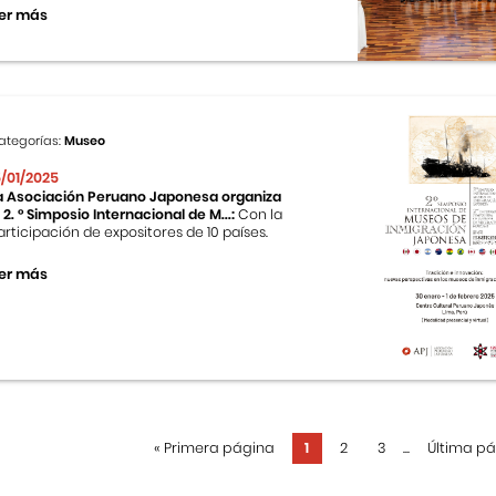
er más
ategorías:
Museo
5/01/2025
a Asociación Peruano Japonesa organiza
l 2. ° Simposio Internacional de M...:
Con la
articipación de expositores de 10 países.
er más
«
Primera página
1
2
3
...
Última p