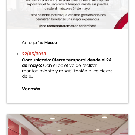
Centro Cultural Peruano Japonés
Cursos
Museo de la Inmigración Japonesa
Categorías:
Museo
Fondo Editorial
22/05/2023
Comunicado: Cierre temporal desde el 24
de mayo:
Con el objetivo de realizar
Teatro Peruano Japonés
mantenimiento y rehabilitación a las piezas
de e...
Ver más