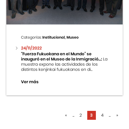
Categorías:
Institucional, Museo
24/11/2022
“Fuerza Fukuokana en el Mundo” se
inauguró en el Museo de la Inmigració...:
La
muestra expone las actividades de los
distintos kenjinkai fukuokanos en di...
Ver más
«
...
2
3
4
...
»