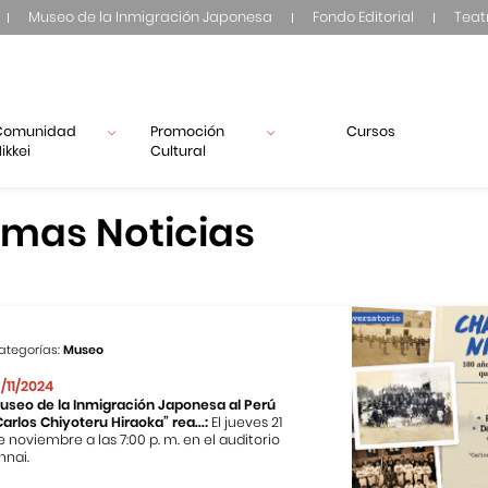
Museo de la Inmigración Japonesa
Fondo Editorial
Teat
Comunidad
Promoción
Cursos
ikkei
Cultural
imas Noticias
ategorías:
Museo
3/11/2024
useo de la Inmigración Japonesa al Perú
Carlos Chiyoteru Hiraoka” rea...:
El jueves 21
e noviembre a las 7:00 p. m. en el auditorio
nnai.