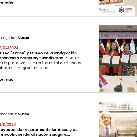
er más
ategorías:
Museo
2/04/2024
useo “Akane” y Museo de la Inmigración
aponesa a Paraguay suscribieron...:
Con el
in de promover una red mundial de museos
obre las inmigraciones japo...
er más
ategorías:
Museo
2/11/2023
royectos de mejoramiento lumínico y de
emodelación del almacén inauguró...: