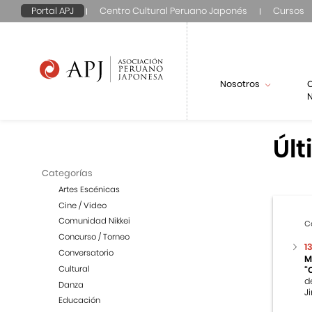
Portal APJ
Centro Cultural Peruano Japonés
Cursos
Nosotros
N
Últ
Categorías
Artes Escénicas
Cine / Video
Comunidad Nikkei
C
Concurso / Torneo
1
Conversatorio
M
Cultural
“
d
Danza
Ji
Educación