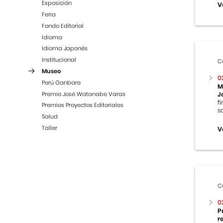
Exposición
V
Feria
Fondo Editorial
Idioma
Idioma Japonés
Institucional
C
Museo
0
Perú Ganbare
M
Premio José Watanabe Varas
J
f
Premios Proyectos Editoriales
s
Salud
Taller
V
C
0
P
r