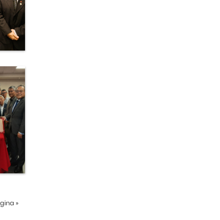
ágina
»