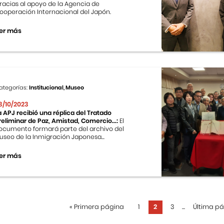
racias al apoyo de la Agencia de
ooperación Internacional del Japón.
er más
ategorías:
Institucional, Museo
3/10/2023
a APJ recibió una réplica del Tratado
reliminar de Paz, Amistad, Comercio...:
El
ocumento formará parte del archivo del
useo de la Inmigración Japonesa...
er más
«
Primera página
1
2
3
...
Última p