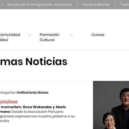
Museo de la Inmigración Japonesa
Fondo Editorial
Teat
Comunidad
Promoción
Cursos
ikkei
Cultural
imas Noticias
ategorías:
Institucional, Museo
6/05/2020
n memoriam. Rosa Watanabe y Mario
mano:
Desde la Asociación Peruano
aponesa expresamos nuestro pésame a su
amilia