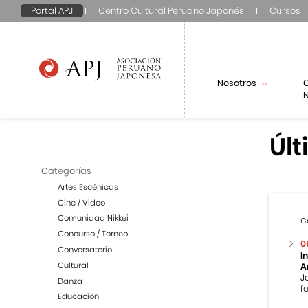
Portal APJ
Centro Cultural Peruano Japonés
Cursos
Nosotros
N
Últ
Categorías
Artes Escénicas
Cine / Video
Comunidad Nikkei
C
Concurso / Torneo
0
Conversatorio
I
Cultural
A
J
Danza
f
Educación