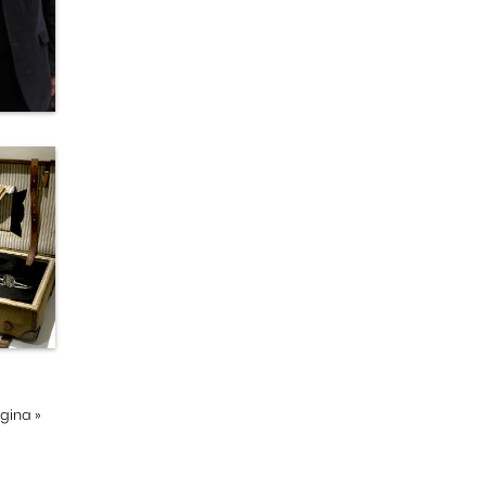
ágina
»