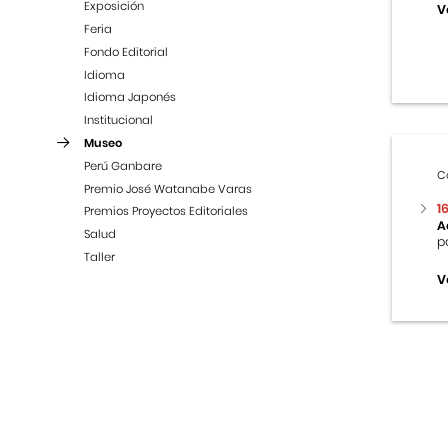
Exposición
V
Feria
Fondo Editorial
Idioma
Idioma Japonés
Institucional
Museo
Perú Ganbare
C
Premio José Watanabe Varas
1
Premios Proyectos Editoriales
A
Salud
p
Taller
V