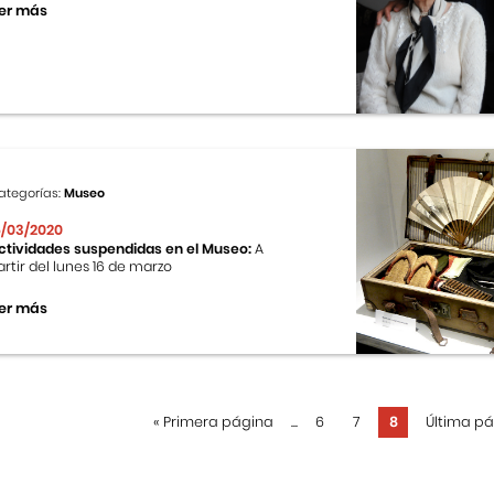
er más
ategorías:
Museo
6/03/2020
ctividades suspendidas en el Museo:
A
artir del lunes 16 de marzo
er más
«
Primera página
...
6
7
8
Última p