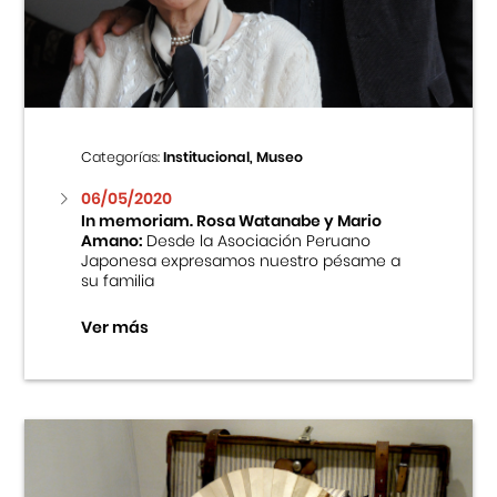
Centro Cultural Peruano Japonés
Cursos
Museo de la Inmigración Japonesa
Categorías:
Institucional, Museo
Fondo Editorial
06/05/2020
In memoriam. Rosa Watanabe y Mario
Amano:
Desde la Asociación Peruano
Teatro Peruano Japonés
Japonesa expresamos nuestro pésame a
su familia
Ver más