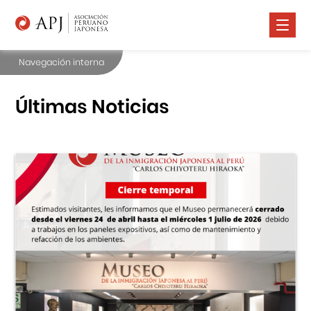
Navegación interna
Nosotros
Comunidad Nikkei
Últimas Noticias
Promoción Cultural
Cursos
Salud
Prensa
Contáctanos
Portal APJ