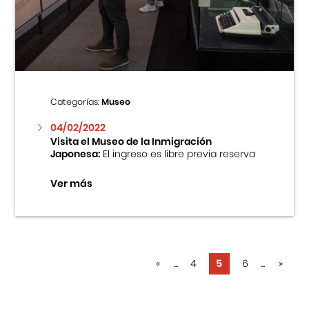
Categorías:
Museo
04/02/2022
Visita el Museo de la Inmigración
Japonesa:
El ingreso es libre previa reserva
Ver más
«
...
4
5
6
...
»