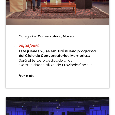
Centro Cultural Peruano Japonés
Cursos
Museo de la Inmigración Japonesa
Categorías:
Conversatorio, Museo
Fondo Editorial
26/04/2022
Este jueves 28 se emitirá nuevo programa
del Ciclo de Conversatorios Memoria...:
Teatro Peruano Japonés
Será el tercero dedicado a las
‘Comunidades Nikkei de Provincias’ con in...
Ver más