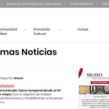
Museo de la Inmigración Japonesa
Fondo Editorial
Teat
Comunidad
Promoción
Cursos
ikkei
Cultural
imas Noticias
ategorías:
Museo
2/05/2023
omunicado: Cierre temporal desde el 24
e mayo:
Con el objetivo de realizar
antenimiento y rehabilitación a las piezas
 e...