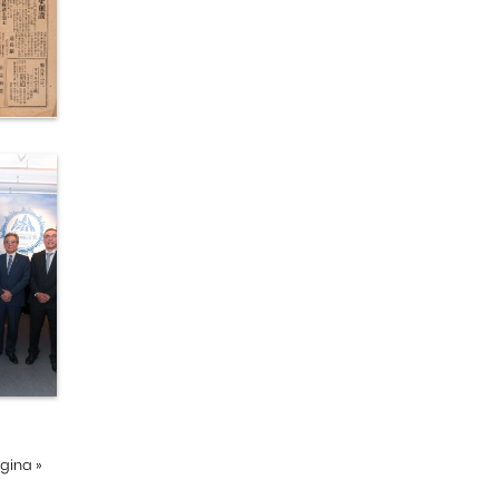
ágina
»