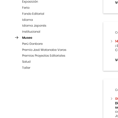
Exposición
V
Feria
Fondo Editorial
Idioma
Idioma Japonés
Institucional
C
Museo
1
Perú Ganbare
:
E
Premio José Watanabe Varas
C
Premios Proyectos Editoriales
V
Salud
Taller
C
0
D
s
c
J