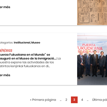
er más
ategorías:
Institucional, Museo
4/11/2022
Fuerza Fukuokana en el Mundo” se
nauguró en el Museo de la Inmigració...:
La
uestra expone las actividades de los
istintos kenjinkai fukuokanos en di...
er más
«
Primera página
...
2
3
4
...
Última p