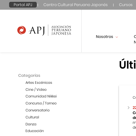
Portal APJ
Centro Cultural Peruano Japonés
Cursos
Nosotros
N
Últ
Categorías
Artes Escénicas
Cine / Video
Comunidad Nikkei
C
Concurso / Torneo
2
Conversatorio
C
Cultural
d
m
Danza
de
Educación