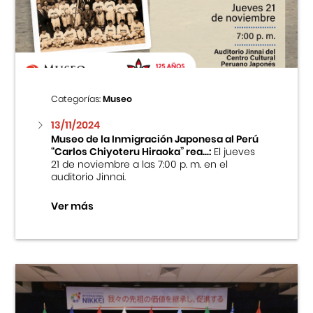
Centro Cultural Peruano Japonés
Cursos
Museo de la Inmigración Japonesa
Categorías:
Museo
Fondo Editorial
13/11/2024
Museo de la Inmigración Japonesa al Perú
“Carlos Chiyoteru Hiraoka” rea...:
El jueves
Teatro Peruano Japonés
21 de noviembre a las 7:00 p. m. en el
auditorio Jinnai.
Ver más