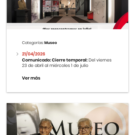
Centro Cultural Peruano Japonés
Cursos
Museo de la Inmigración Japonesa
Categorías:
Museo
Fondo Editorial
21/04/2026
Comunicado: Cierre temporal:
Del viernes
23 de abril al miércoles 1 de julio
Teatro Peruano Japonés
Ver más