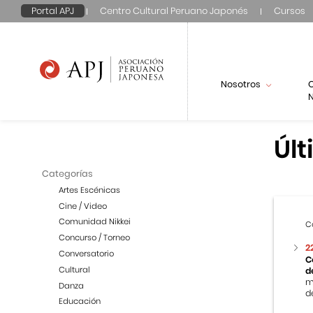
Portal APJ
Centro Cultural Peruano Japonés
Cursos
Nosotros
N
Últ
Categorías
Artes Escénicas
Cine / Video
Comunidad Nikkei
C
Concurso / Torneo
2
Conversatorio
C
Cultural
d
m
Danza
de
Educación