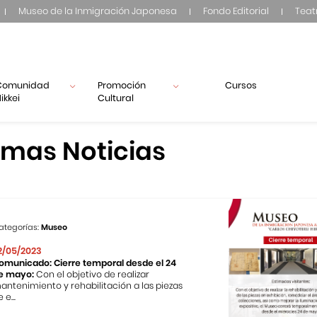
Museo de la Inmigración Japonesa
Fondo Editorial
Teat
Comunidad
Promoción
Cursos
ikkei
Cultural
imas Noticias
ategorías:
Museo
2/05/2023
omunicado: Cierre temporal desde el 24
e mayo:
Con el objetivo de realizar
antenimiento y rehabilitación a las piezas
 e...