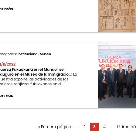
er más
ategorías:
Institucional, Museo
4/11/2022
Fuerza Fukuokana en el Mundo” se
nauguró en el Museo de la Inmigració...:
La
uestra expone las actividades de los
istintos kenjinkai fukuokanos en di...
er más
«
Primera página
...
2
3
4
...
Última p