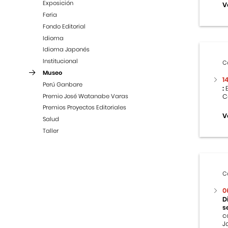
Exposición
V
Feria
Fondo Editorial
Idioma
Idioma Japonés
Institucional
C
Museo
1
Perú Ganbare
:
E
Premio José Watanabe Varas
C
Premios Proyectos Editoriales
V
Salud
Taller
C
0
D
s
c
J