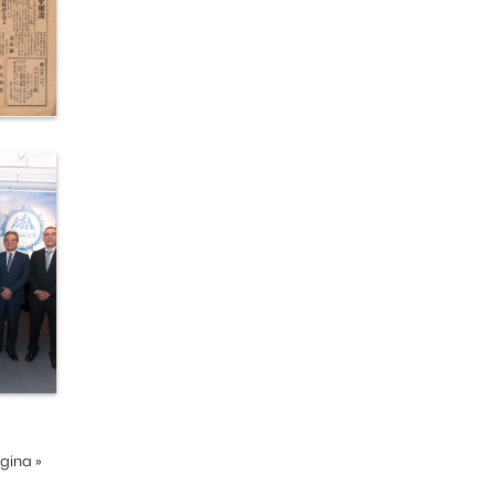
ágina
»