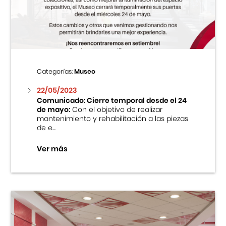
Centro Cultural Peruano Japonés
Cursos
Museo de la Inmigración Japonesa
Categorías:
Museo
Fondo Editorial
22/05/2023
Comunicado: Cierre temporal desde el 24
de mayo:
Con el objetivo de realizar
Teatro Peruano Japonés
mantenimiento y rehabilitación a las piezas
de e...
Ver más