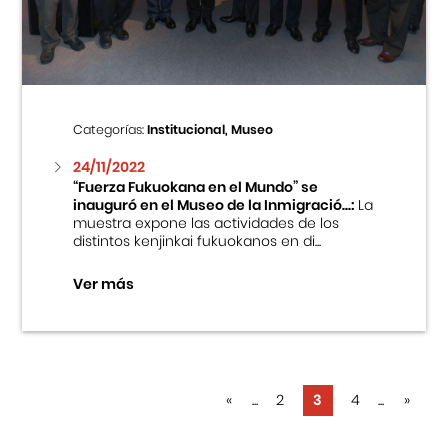
Categorías:
Institucional, Museo
24/11/2022
“Fuerza Fukuokana en el Mundo” se
inauguró en el Museo de la Inmigració...:
La
muestra expone las actividades de los
distintos kenjinkai fukuokanos en di...
Ver más
«
...
2
3
4
...
»