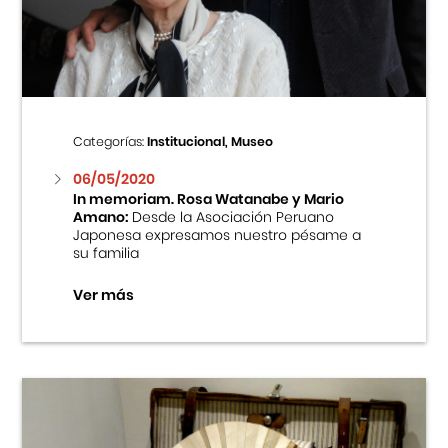
Centro Cultural Peruano Japonés
Cursos
Museo de la Inmigración Japonesa
Categorías:
Institucional, Museo
Fondo Editorial
06/05/2020
In memoriam. Rosa Watanabe y Mario
Amano:
Desde la Asociación Peruano
Teatro Peruano Japonés
Japonesa expresamos nuestro pésame a
su familia
Ver más