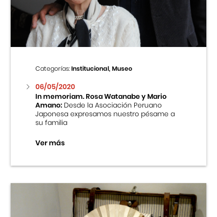
Centro Cultural Peruano Japonés
Cursos
Museo de la Inmigración Japonesa
Categorías:
Institucional, Museo
Fondo Editorial
06/05/2020
In memoriam. Rosa Watanabe y Mario
Amano:
Desde la Asociación Peruano
Teatro Peruano Japonés
Japonesa expresamos nuestro pésame a
su familia
Ver más