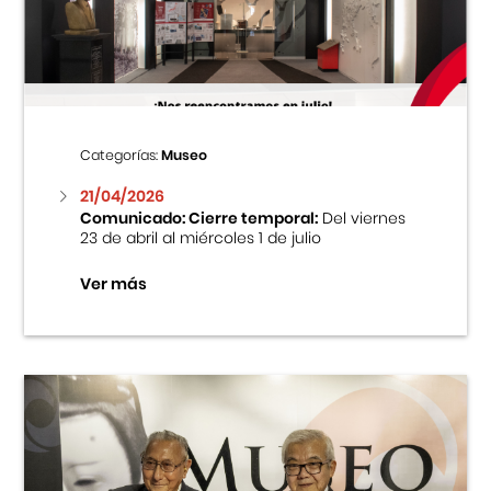
Centro Cultural Peruano Japonés
Cursos
Museo de la Inmigración Japonesa
Categorías:
Museo
Fondo Editorial
21/04/2026
Comunicado: Cierre temporal:
Del viernes
23 de abril al miércoles 1 de julio
Teatro Peruano Japonés
Ver más