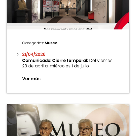
Centro Cultural Peruano Japonés
Cursos
Museo de la Inmigración Japonesa
Categorías:
Museo
Fondo Editorial
21/04/2026
Comunicado: Cierre temporal:
Del viernes
23 de abril al miércoles 1 de julio
Teatro Peruano Japonés
Ver más