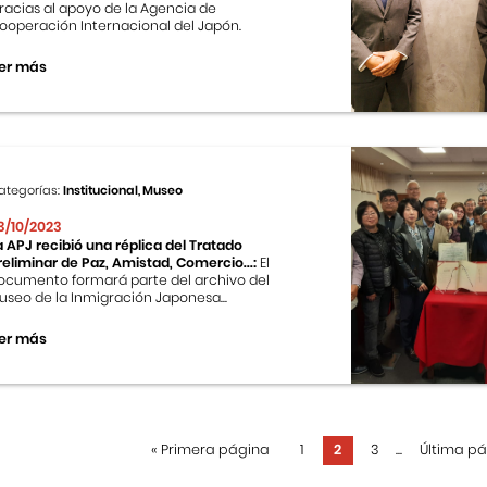
racias al apoyo de la Agencia de
ooperación Internacional del Japón.
er más
ategorías:
Institucional, Museo
3/10/2023
a APJ recibió una réplica del Tratado
reliminar de Paz, Amistad, Comercio...:
El
ocumento formará parte del archivo del
useo de la Inmigración Japonesa...
er más
«
Primera página
1
2
3
...
Última p