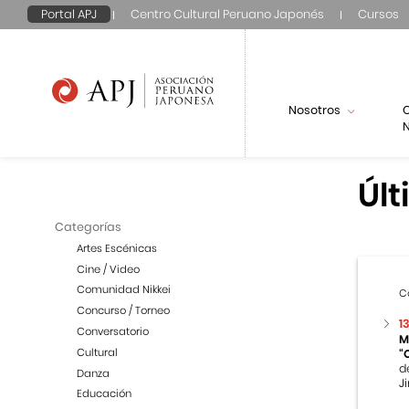
Portal APJ
Centro Cultural Peruano Japonés
Cursos
Nosotros
N
Últ
Categorías
Artes Escénicas
Cine / Video
Comunidad Nikkei
C
Concurso / Torneo
1
Conversatorio
M
Cultural
“
d
Danza
Ji
Educación