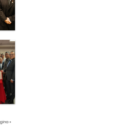
ágina
»