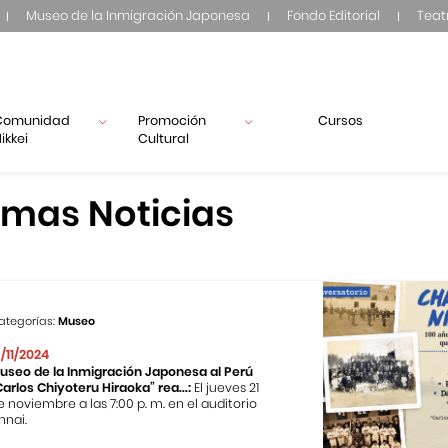
Museo de la Inmigración Japonesa
Fondo Editorial
Teat
Comunidad
Promoción
Cursos
ikkei
Cultural
imas Noticias
ategorías:
Museo
3/11/2024
useo de la Inmigración Japonesa al Perú
Carlos Chiyoteru Hiraoka” rea...:
El jueves 21
e noviembre a las 7:00 p. m. en el auditorio
nnai.