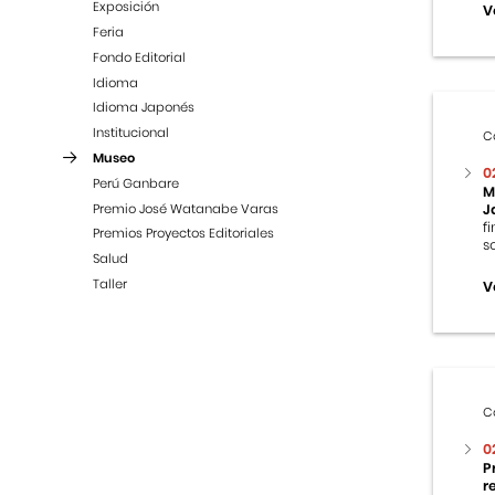
Exposición
V
Feria
Fondo Editorial
Idioma
Idioma Japonés
Institucional
C
Museo
0
Perú Ganbare
M
Premio José Watanabe Varas
J
f
Premios Proyectos Editoriales
s
Salud
Taller
V
C
0
P
r