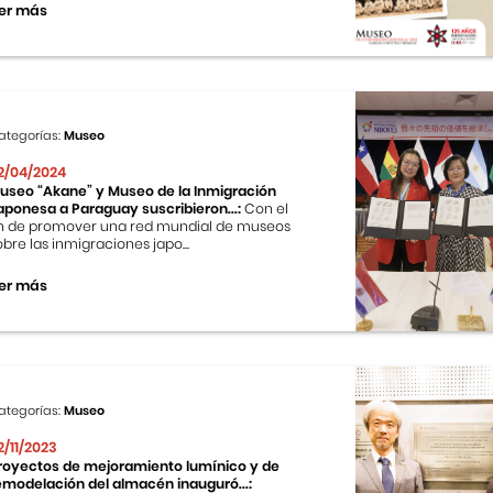
er más
ategorías:
Museo
2/04/2024
useo “Akane” y Museo de la Inmigración
aponesa a Paraguay suscribieron...:
Con el
in de promover una red mundial de museos
obre las inmigraciones japo...
er más
ategorías:
Museo
2/11/2023
royectos de mejoramiento lumínico y de
emodelación del almacén inauguró...: