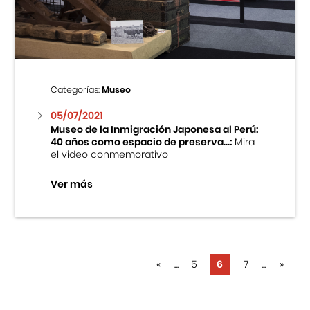
Categorías:
Museo
05/07/2021
Museo de la Inmigración Japonesa al Perú:
40 años como espacio de preserva...:
Mira
el video conmemorativo
Ver más
«
...
5
6
7
...
»