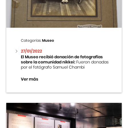
Centro Cultural Peruano Japonés
Cursos
Museo de la Inmigración Japonesa
Categorías:
Museo
Fondo Editorial
27/01/2022
El Museo recibió donación de fotografías
sobre la comunidad nikkei:
Fueron donadas
Teatro Peruano Japonés
por el fotógrafo Samuel Chambi
Ver más