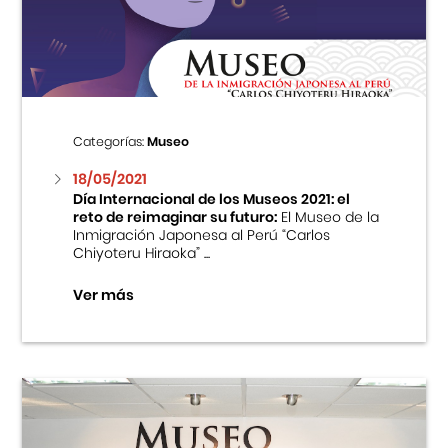
Centro Cultural Peruano Japonés
Cursos
Museo de la Inmigración Japonesa
Categorías:
Museo
Fondo Editorial
18/05/2021
Día Internacional de los Museos 2021: el
reto de reimaginar su futuro:
El Museo de la
Teatro Peruano Japonés
Inmigración Japonesa al Perú “Carlos
Chiyoteru Hiraoka” ...
Ver más