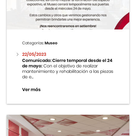
Centro Cultural Peruano Japonés
Cursos
Museo de la Inmigración Japonesa
Categorías:
Museo
Fondo Editorial
22/05/2023
Comunicado: Cierre temporal desde el 24
de mayo:
Con el objetivo de realizar
Teatro Peruano Japonés
mantenimiento y rehabilitación a las piezas
de e...
Ver más