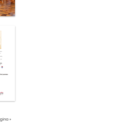
ágina
»