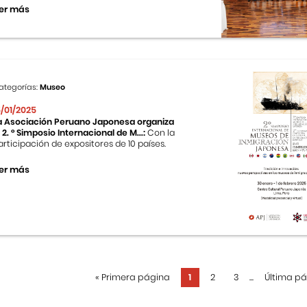
er más
ategorías:
Museo
5/01/2025
a Asociación Peruano Japonesa organiza
l 2. ° Simposio Internacional de M...:
Con la
articipación de expositores de 10 países.
er más
«
Primera página
1
2
3
...
Última p