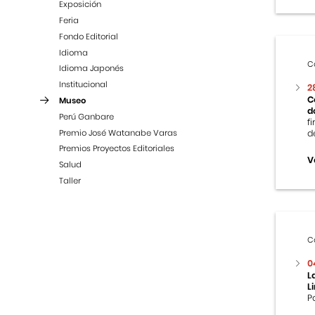
Exposición
Feria
Fondo Editorial
Idioma
C
Idioma Japonés
Institucional
2
C
Museo
d
Perú Ganbare
f
Premio José Watanabe Varas
d
Premios Proyectos Editoriales
V
Salud
Taller
C
0
L
L
P