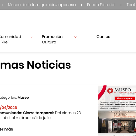
Museo de la Inmigración Japonesa
Fondo Editorial
Teat
Comunidad
Promoción
Cursos
ikkei
Cultural
imas Noticias
ategorías:
Museo
1/04/2026
omunicado: Cierre temporal:
Del viernes 23
e abril al miércoles 1 de julio
er más