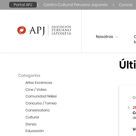
Portal APJ
Centro Cultural Peruano Japonés
Cursos
Nosotros
N
Últ
Categorías
Artes Escénicas
Cine / Video
Comunidad Nikkei
C
Concurso / Torneo
2
Conversatorio
C
Cultural
d
Danza
V
Educación