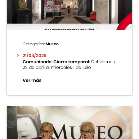
Centro Cultural Peruano Japonés
Cursos
Museo de la Inmigración Japonesa
Categorías:
Museo
Fondo Editorial
21/04/2026
Comunicado: Cierre temporal:
Del viernes
23 de abril al miércoles 1 de julio
Teatro Peruano Japonés
Ver más