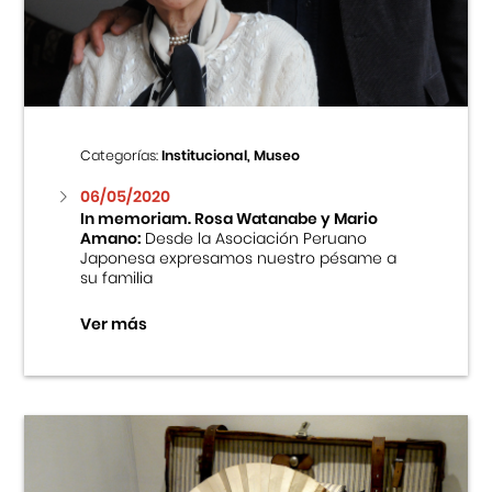
Centro Cultural Peruano Japonés
Cursos
Museo de la Inmigración Japonesa
Categorías:
Institucional, Museo
Fondo Editorial
06/05/2020
In memoriam. Rosa Watanabe y Mario
Amano:
Desde la Asociación Peruano
Teatro Peruano Japonés
Japonesa expresamos nuestro pésame a
su familia
Ver más