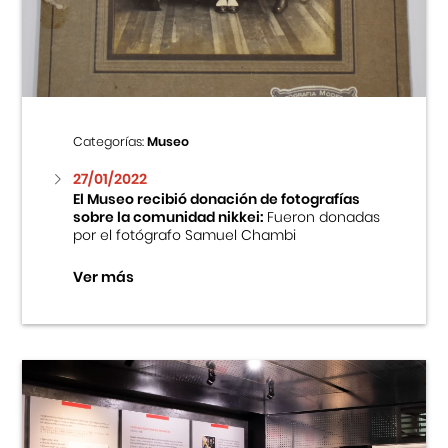
Centro Cultural Peruano Japonés
Cursos
Museo de la Inmigración Japonesa
Categorías:
Museo
Fondo Editorial
27/01/2022
El Museo recibió donación de fotografías
sobre la comunidad nikkei:
Fueron donadas
Teatro Peruano Japonés
por el fotógrafo Samuel Chambi
Ver más