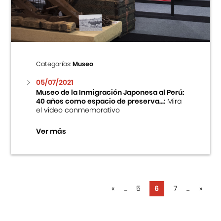
Categorías:
Museo
05/07/2021
Museo de la Inmigración Japonesa al Perú:
40 años como espacio de preserva...:
Mira
el video conmemorativo
Ver más
«
...
5
6
7
...
»