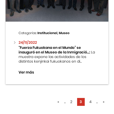
Categorías:
Institucional, Museo
24/11/2022
“Fuerza Fukuokana en el Mundo” se
inauguró en el Museo de la Inmigració...:
La
muestra expone las actividades de los
distintos kenjinkai fukuokanos en di...
Ver más
«
...
2
3
4
...
»