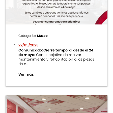
Centro Cultural Peruano Japonés
Cursos
Museo de la Inmigración Japonesa
Categorías:
Museo
Fondo Editorial
22/05/2023
Comunicado: Cierre temporal desde el 24
de mayo:
Con el objetivo de realizar
Teatro Peruano Japonés
mantenimiento y rehabilitación a las piezas
de e...
Ver más