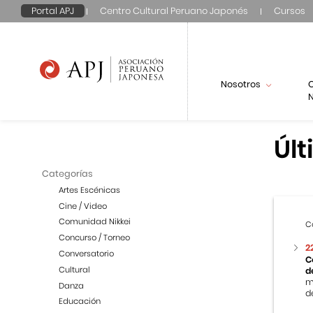
Portal APJ
Centro Cultural Peruano Japonés
Cursos
Nosotros
N
Últ
Categorías
Artes Escénicas
Cine / Video
Comunidad Nikkei
C
Concurso / Torneo
2
Conversatorio
C
Cultural
d
m
Danza
de
Educación