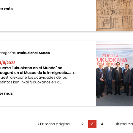
er más
ategorías:
Institucional, Museo
4/11/2022
Fuerza Fukuokana en el Mundo” se
nauguró en el Museo de la Inmigració...:
La
uestra expone las actividades de los
istintos kenjinkai fukuokanos en di...
er más
«
Primera página
...
2
3
4
...
Última p