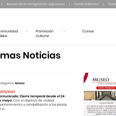
Museo de la Inmigración Japonesa
Fondo Editorial
Teat
Comunidad
Promoción
Cursos
ikkei
Cultural
imas Noticias
ategorías:
Museo
2/05/2023
omunicado: Cierre temporal desde el 24
e mayo:
Con el objetivo de realizar
antenimiento y rehabilitación a las piezas
 e...