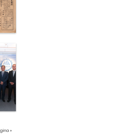
ágina
»