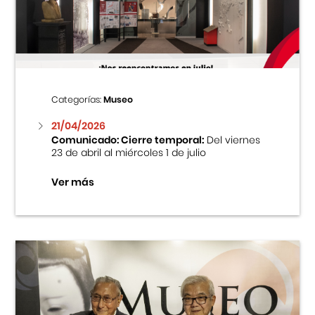
Centro Cultural Peruano Japonés
Cursos
Museo de la Inmigración Japonesa
Categorías:
Museo
Fondo Editorial
21/04/2026
Comunicado: Cierre temporal:
Del viernes
23 de abril al miércoles 1 de julio
Teatro Peruano Japonés
Ver más