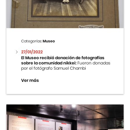
Centro Cultural Peruano Japonés
Cursos
Museo de la Inmigración Japonesa
Categorías:
Museo
Fondo Editorial
27/01/2022
El Museo recibió donación de fotografías
sobre la comunidad nikkei:
Fueron donadas
Teatro Peruano Japonés
por el fotógrafo Samuel Chambi
Ver más