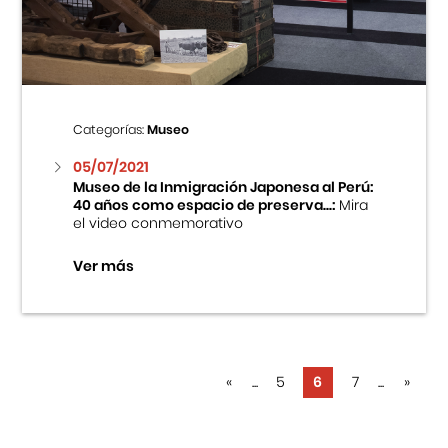
Categorías:
Museo
05/07/2021
Museo de la Inmigración Japonesa al Perú:
40 años como espacio de preserva...:
Mira
el video conmemorativo
Ver más
«
...
5
6
7
...
»