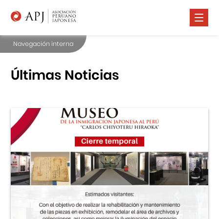
Navegación interna
Nosotros
Comunidad Nikkei
Últimas Noticias
Promoción Cultural
Cursos
Salud
Prensa
Contáctanos
Portal APJ