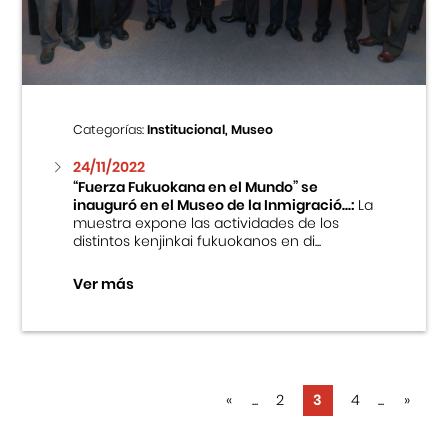
Categorías:
Institucional, Museo
24/11/2022
“Fuerza Fukuokana en el Mundo” se
inauguró en el Museo de la Inmigració...:
La
muestra expone las actividades de los
distintos kenjinkai fukuokanos en di...
Ver más
«
...
2
3
4
...
»