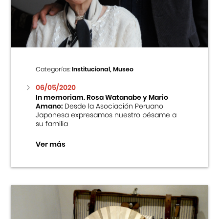
Centro Cultural Peruano Japonés
Cursos
Museo de la Inmigración Japonesa
Categorías:
Institucional, Museo
Fondo Editorial
06/05/2020
In memoriam. Rosa Watanabe y Mario
Amano:
Desde la Asociación Peruano
Teatro Peruano Japonés
Japonesa expresamos nuestro pésame a
su familia
Ver más