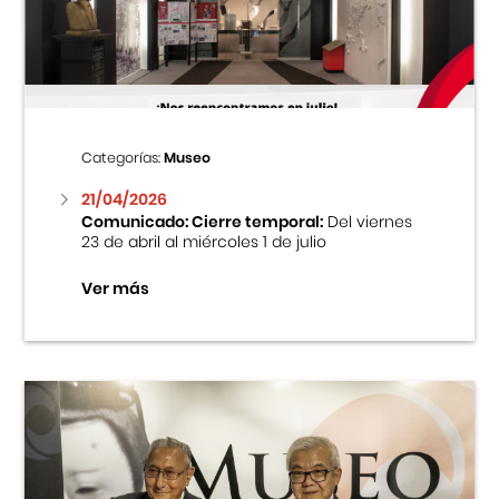
Centro Cultural Peruano Japonés
Cursos
Museo de la Inmigración Japonesa
Categorías:
Museo
Fondo Editorial
21/04/2026
Comunicado: Cierre temporal:
Del viernes
23 de abril al miércoles 1 de julio
Teatro Peruano Japonés
Ver más