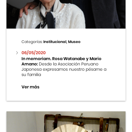
Centro Cultural Peruano Japonés
Cursos
Museo de la Inmigración Japonesa
Categorías:
Institucional, Museo
Fondo Editorial
06/05/2020
In memoriam. Rosa Watanabe y Mario
Amano:
Desde la Asociación Peruano
Teatro Peruano Japonés
Japonesa expresamos nuestro pésame a
su familia
Ver más