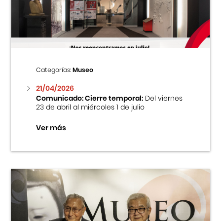
Centro Cultural Peruano Japonés
Cursos
Museo de la Inmigración Japonesa
Categorías:
Museo
Fondo Editorial
21/04/2026
Comunicado: Cierre temporal:
Del viernes
23 de abril al miércoles 1 de julio
Teatro Peruano Japonés
Ver más