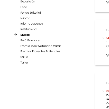
Exposición
V
Feria
Fondo Editorial
Idioma
Idioma Japonés
Institucional
C
Museo
1
Perú Ganbare
:
E
Premio José Watanabe Varas
C
Premios Proyectos Editoriales
V
Salud
Taller
C
0
D
s
c
J