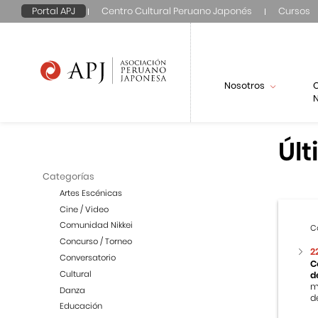
Portal APJ
Centro Cultural Peruano Japonés
Cursos
Nosotros
N
Últ
Categorías
Artes Escénicas
Cine / Video
Comunidad Nikkei
C
Concurso / Torneo
2
Conversatorio
C
Cultural
d
m
Danza
de
Educación