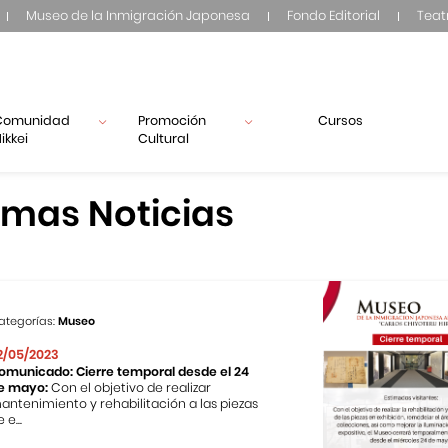
Museo de la Inmigración Japonesa
Fondo Editorial
Teat
Comunidad
Promoción
Cursos
ikkei
Cultural
imas Noticias
ategorías:
Museo
2/05/2023
omunicado: Cierre temporal desde el 24
e mayo:
Con el objetivo de realizar
antenimiento y rehabilitación a las piezas
 e...