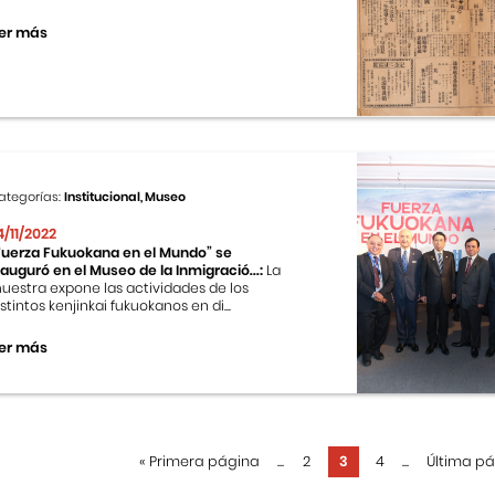
er más
ategorías:
Institucional, Museo
4/11/2022
Fuerza Fukuokana en el Mundo” se
nauguró en el Museo de la Inmigració...:
La
uestra expone las actividades de los
istintos kenjinkai fukuokanos en di...
er más
«
Primera página
...
2
3
4
...
Última p