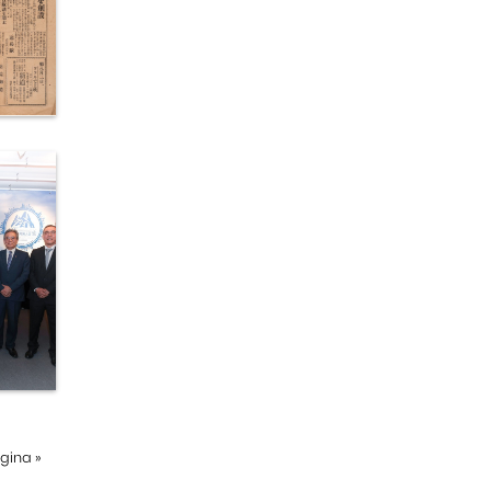
ágina
»