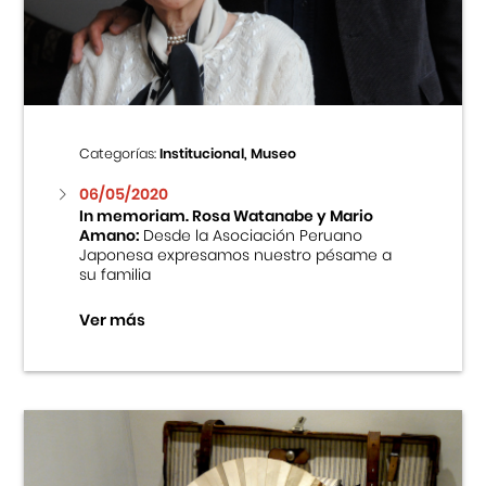
Centro Cultural Peruano Japonés
Cursos
Museo de la Inmigración Japonesa
Categorías:
Institucional, Museo
Fondo Editorial
06/05/2020
In memoriam. Rosa Watanabe y Mario
Amano:
Desde la Asociación Peruano
Teatro Peruano Japonés
Japonesa expresamos nuestro pésame a
su familia
Ver más