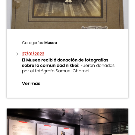
Centro Cultural Peruano Japonés
Cursos
Museo de la Inmigración Japonesa
Categorías:
Museo
Fondo Editorial
27/01/2022
El Museo recibió donación de fotografías
sobre la comunidad nikkei:
Fueron donadas
Teatro Peruano Japonés
por el fotógrafo Samuel Chambi
Ver más