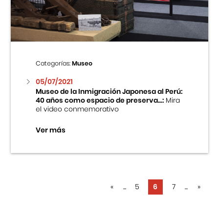
Categorías:
Museo
05/07/2021
Museo de la Inmigración Japonesa al Perú:
40 años como espacio de preserva...:
Mira
el video conmemorativo
Ver más
«
...
5
6
7
...
»