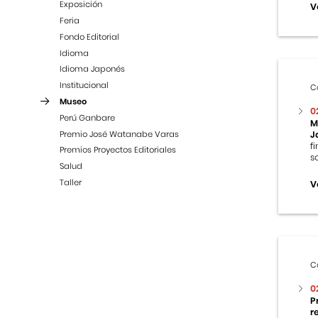
Exposición
V
Feria
Fondo Editorial
Idioma
Idioma Japonés
Institucional
C
Museo
0
Perú Ganbare
M
Premio José Watanabe Varas
J
f
Premios Proyectos Editoriales
s
Salud
Taller
V
C
0
P
r