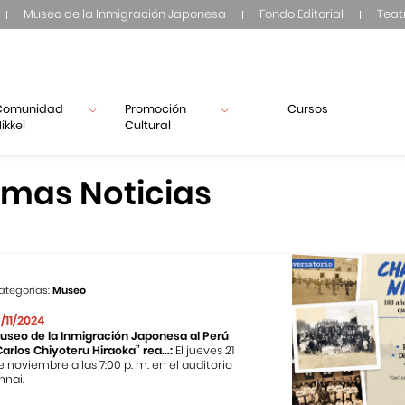
Museo de la Inmigración Japonesa
Fondo Editorial
Teat
Comunidad
Promoción
Cursos
ikkei
Cultural
imas Noticias
ategorías:
Museo
3/11/2024
useo de la Inmigración Japonesa al Perú
Carlos Chiyoteru Hiraoka” rea...:
El jueves 21
e noviembre a las 7:00 p. m. en el auditorio
nnai.