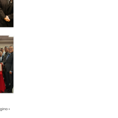
ágina
»