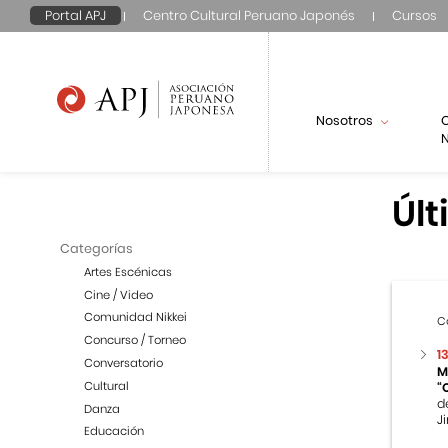
Portal APJ
Centro Cultural Peruano Japonés
Cursos
Nosotros
N
Últ
Categorías
Artes Escénicas
Cine / Video
Comunidad Nikkei
C
Concurso / Torneo
1
Conversatorio
M
Cultural
“
d
Danza
Ji
Educación