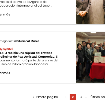
racias al apoyo de la Agencia de
ooperación Internacional del Japón.
er más
ategorías:
Institucional, Museo
3/10/2023
a APJ recibió una réplica del Tratado
reliminar de Paz, Amistad, Comercio...:
El
ocumento formará parte del archivo del
useo de la Inmigración Japonesa...
er más
«
Primera página
1
2
3
...
Última p