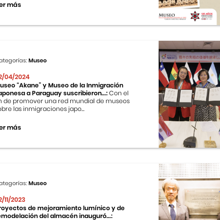
er más
ategorías:
Museo
2/04/2024
useo “Akane” y Museo de la Inmigración
aponesa a Paraguay suscribieron...:
Con el
in de promover una red mundial de museos
obre las inmigraciones japo...
er más
ategorías:
Museo
2/11/2023
royectos de mejoramiento lumínico y de
emodelación del almacén inauguró...: