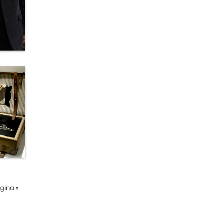
ágina
»