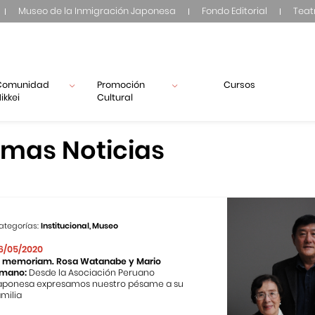
Museo de la Inmigración Japonesa
Fondo Editorial
Teat
Comunidad
Promoción
Cursos
ikkei
Cultural
imas Noticias
ategorías:
Institucional, Museo
6/05/2020
n memoriam. Rosa Watanabe y Mario
mano:
Desde la Asociación Peruano
aponesa expresamos nuestro pésame a su
amilia