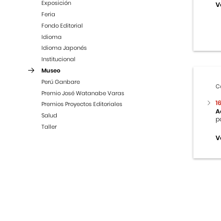
Exposición
V
Feria
Fondo Editorial
Idioma
Idioma Japonés
Institucional
Museo
Perú Ganbare
C
Premio José Watanabe Varas
1
Premios Proyectos Editoriales
A
Salud
p
Taller
V