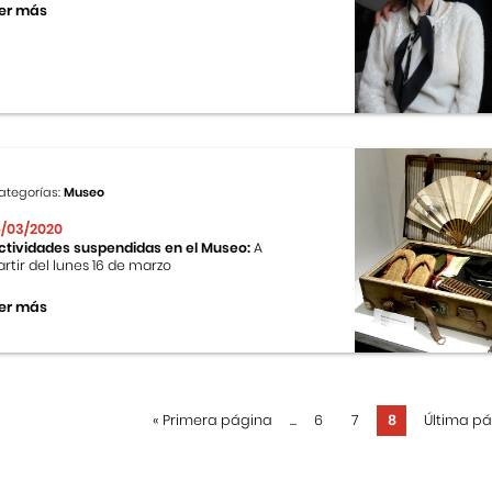
er más
ategorías:
Museo
6/03/2020
ctividades suspendidas en el Museo:
A
artir del lunes 16 de marzo
er más
«
Primera página
...
6
7
8
Última p