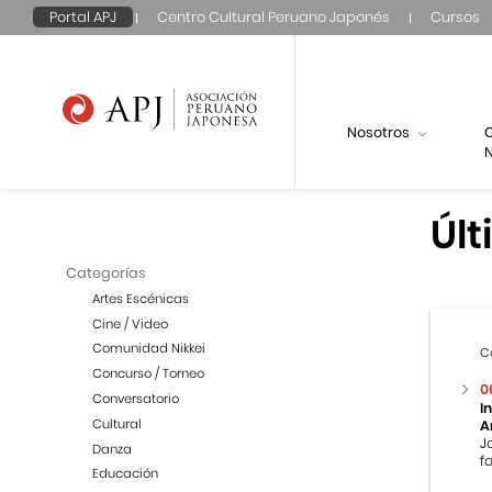
Portal APJ
Centro Cultural Peruano Japonés
Cursos
Nosotros
N
Últ
Categorías
Artes Escénicas
Cine / Video
Comunidad Nikkei
C
Concurso / Torneo
0
Conversatorio
I
Cultural
A
J
Danza
f
Educación