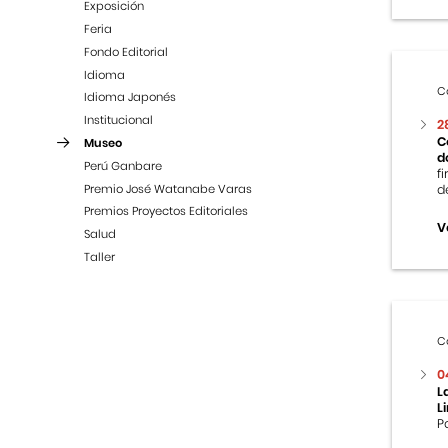
Exposición
Feria
Fondo Editorial
Idioma
C
Idioma Japonés
Institucional
2
C
Museo
d
Perú Ganbare
f
Premio José Watanabe Varas
d
Premios Proyectos Editoriales
V
Salud
Taller
C
0
L
L
P