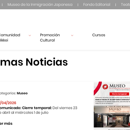
Museo de la Inmigración Japonesa
Fondo Editorial
Teat
Comunidad
Promoción
Cursos
ikkei
Cultural
imas Noticias
ategorías:
Museo
1/04/2026
omunicado: Cierre temporal:
Del viernes 23
e abril al miércoles 1 de julio
er más