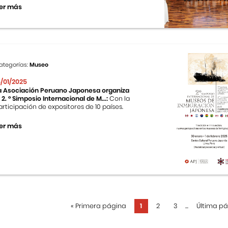
er más
ategorías:
Museo
5/01/2025
a Asociación Peruano Japonesa organiza
l 2. ° Simposio Internacional de M...:
Con la
articipación de expositores de 10 países.
er más
«
Primera página
1
2
3
...
Última p