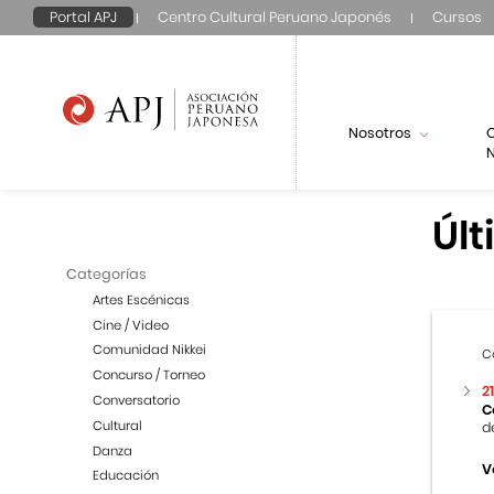
Portal APJ
Centro Cultural Peruano Japonés
Cursos
Nosotros
N
Últ
Categorías
Artes Escénicas
Cine / Video
Comunidad Nikkei
C
Concurso / Torneo
2
Conversatorio
C
Cultural
d
Danza
V
Educación