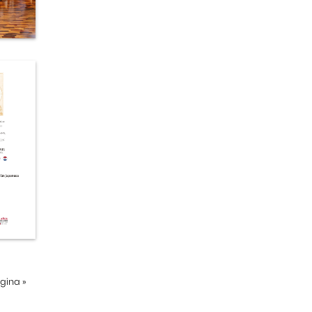
ágina
»