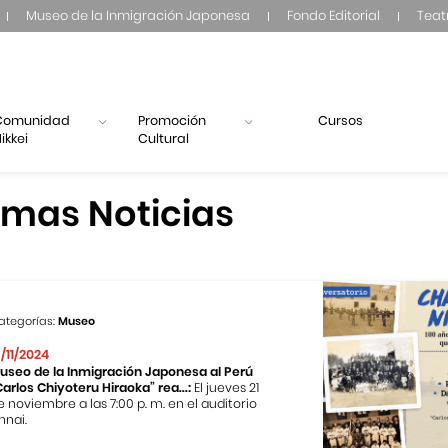
Museo de la Inmigración Japonesa
Fondo Editorial
Teat
Comunidad
Promoción
Cursos
ikkei
Cultural
imas Noticias
ategorías:
Museo
3/11/2024
useo de la Inmigración Japonesa al Perú
Carlos Chiyoteru Hiraoka” rea...:
El jueves 21
e noviembre a las 7:00 p. m. en el auditorio
nnai.