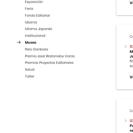
Exposición
V
Feria
Fondo Editorial
Idioma
Idioma Japonés
Institucional
C
Museo
0
Perú Ganbare
M
Premio José Watanabe Varas
J
f
Premios Proyectos Editoriales
s
Salud
Taller
V
C
0
P
r