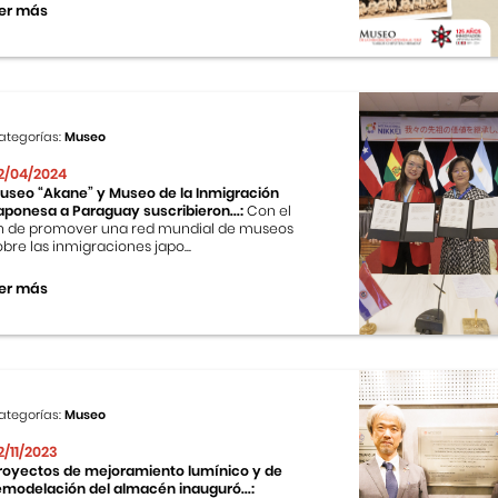
er más
ategorías:
Museo
2/04/2024
useo “Akane” y Museo de la Inmigración
aponesa a Paraguay suscribieron...:
Con el
in de promover una red mundial de museos
obre las inmigraciones japo...
er más
ategorías:
Museo
2/11/2023
royectos de mejoramiento lumínico y de
emodelación del almacén inauguró...: