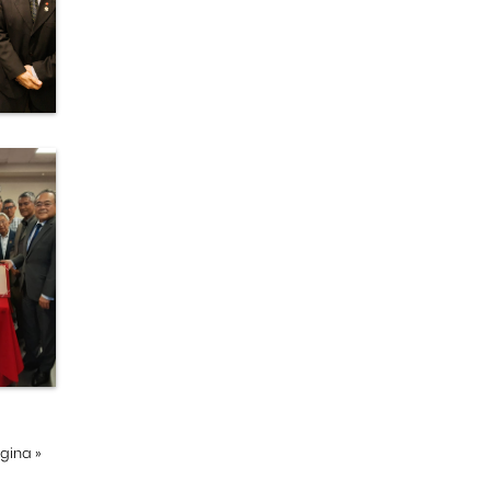
ágina
»