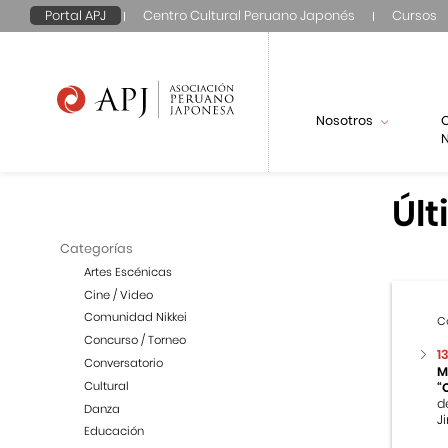
Portal APJ
Centro Cultural Peruano Japonés
Cursos
Nosotros
N
Últ
Categorías
Artes Escénicas
Cine / Video
Comunidad Nikkei
C
Concurso / Torneo
1
Conversatorio
M
Cultural
“
d
Danza
Ji
Educación