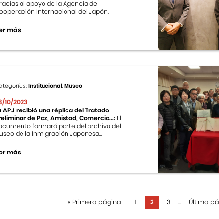
racias al apoyo de la Agencia de
ooperación Internacional del Japón.
er más
ategorías:
Institucional, Museo
3/10/2023
a APJ recibió una réplica del Tratado
reliminar de Paz, Amistad, Comercio...:
El
ocumento formará parte del archivo del
useo de la Inmigración Japonesa...
er más
«
Primera página
1
2
3
...
Última p